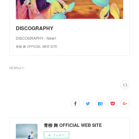
DISCOGRAPHY
DISCOGRAPHY - New!!
青柳 舞 OFFICIAL WEB SITE
NEWS
(
47
)
青柳 舞 OFFICIAL WEB SITE
フォロー