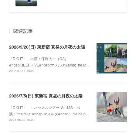
関連記事
2026/9/20(日) 東新宿 真昼の月夜の太陽
「DIG IT！」出演：保利太一（OA）
&nbsp;BEERHIVE&nbsp;マメルダ&amp;The M…
2026.07.16 15:00
2026/7/5(日) 東新宿 真昼の月夜の太陽
「DIG IT！」～ハッスルツアー Vol.153～出
演："maitake"&nbsp;マメルダ&nbsp;Little help…
2026.06.03 15:00