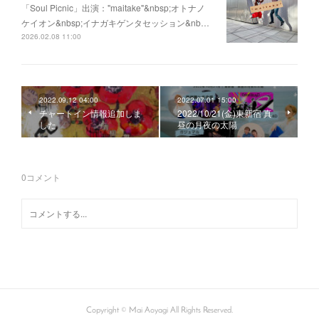
「Soul Picnic」出演："maitake"&nbsp;オトナノ
ケイオン&nbsp;イナガキゲンタセッション&nb…
2026.02.08 11:00
2022.09.12 04:00
2022.07.01 15:00
チャートイン情報追加しま
2022/10/21(金)東新宿 真
した
昼の月夜の太陽
0
コメント
Copyright © Mai Aoyagi All Rights Reserved.