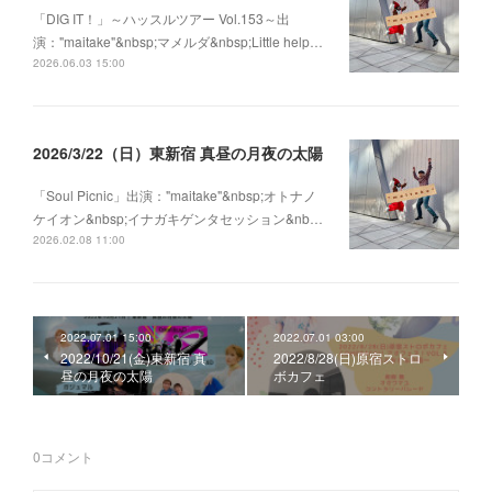
「DIG IT！」～ハッスルツアー Vol.153～出
演："maitake"&nbsp;マメルダ&nbsp;Little help…
2026.06.03 15:00
2026/3/22（日）東新宿 真昼の月夜の太陽
「Soul Picnic」出演："maitake"&nbsp;オトナノ
ケイオン&nbsp;イナガキゲンタセッション&nb…
2026.02.08 11:00
2022.07.01 15:00
2022.07.01 03:00
2022/10/21(金)東新宿 真
2022/8/28(日)原宿ストロ
昼の月夜の太陽
ボカフェ
0
コメント