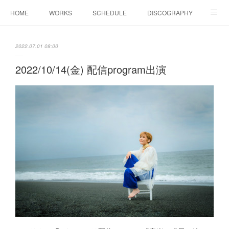
HOME
WORKS
SCHEDULE
DISCOGRAPHY
BIOGRAPHY
Shop
YouTube
SNS
2022.07.01 08:00
COLUMN
CONTACT
2022/10/14(金) 配信program出演