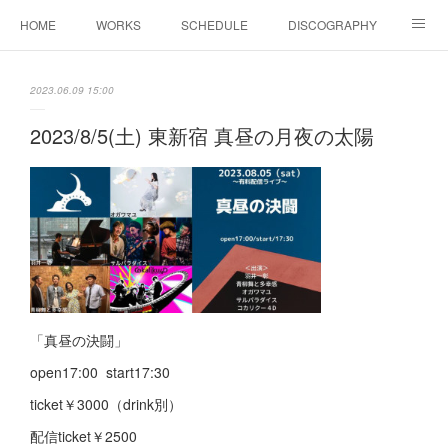
HOME
WORKS
SCHEDULE
DISCOGRAPHY
BIOGRAPHY
Shop
YouTube
SNS
2023.06.09 15:00
COLUMN
CONTACT
2023/8/5(土) 東新宿 真昼の月夜の太陽
「真昼の決闘」
open17:00 start17:30
ticket￥3000（drink別）
配信ticket￥2500