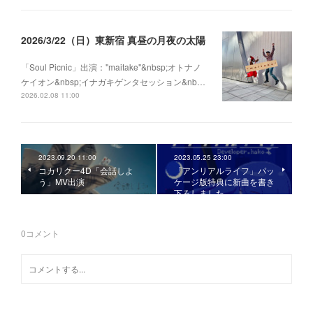
2026/3/22（日）東新宿 真昼の月夜の太陽
「Soul Picnic」出演："maitake"&nbsp;オトナノ
ケイオン&nbsp;イナガキゲンタセッション&nb…
2026.02.08 11:00
2023.09.20 11:00
2023.05.25 23:00
コカリクー4D「会話しよ
「アンリアルライフ」パッ
う」MV出演
ケージ版特典に新曲を書き
下ろしました
0
コメント