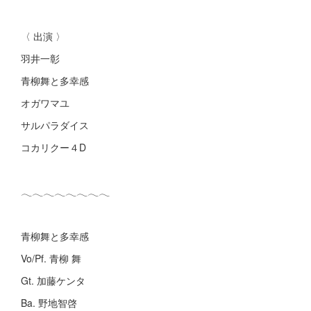
〈 出演 〉
羽井一彰
青柳舞と多幸感
オガワマユ
サルパラダイス
コカリクー４D
𓂃𓂃𓂃𓂃𓂃𓂃𓂃𓂃
青柳舞と多幸感
Vo/Pf. 青柳 舞
Gt. 加藤ケンタ
Ba. 野地智啓