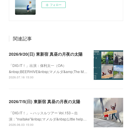
フォロー
関連記事
2026/9/20(日) 東新宿 真昼の月夜の太陽
「DIG IT！」出演：保利太一（OA）
&nbsp;BEERHIVE&nbsp;マメルダ&amp;The M…
2026.07.16 15:00
2026/7/5(日) 東新宿 真昼の月夜の太陽
「DIG IT！」～ハッスルツアー Vol.153～出
演："maitake"&nbsp;マメルダ&nbsp;Little help…
2026.06.03 15:00