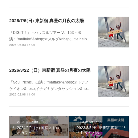
2026/7/5(日) 東新宿 真昼の月夜の太陽
「DIG IT！」～ハッスルツアー Vol.153～出
演："maitake"&nbsp;マメルダ&nbsp;Little help…
2026.06.03 15:00
2026/3/22（日）東新宿 真昼の月夜の太陽
「Soul Picnic」出演："maitake"&nbsp;オトナノ
ケイオン&nbsp;イナガキゲンタセッション&nb…
2026.02.08 11:00
2023.12.27 09:00
2023.06.09 15:00
2024/2/21(水) 原宿ストロ
2023/8/5(土) 東新宿 真昼
ボカフェ
の月夜の太陽