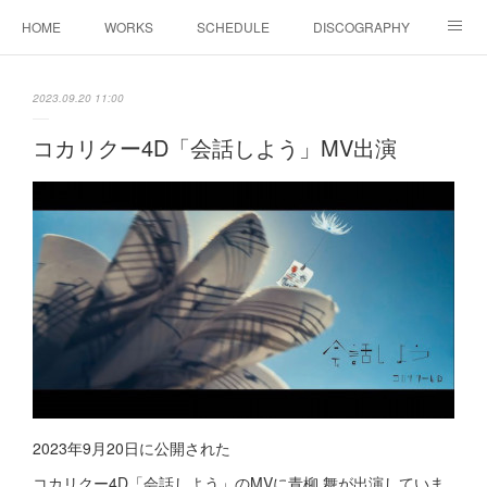
HOME
WORKS
SCHEDULE
DISCOGRAPHY
BIOGRAPHY
Shop
YouTube
SNS
2023.09.20 11:00
COLUMN
CONTACT
コカリクー4D「会話しよう」MV出演
2023年9月20日に公開された
コカリクー4D「会話しよう」のMVに青柳 舞が出演していま