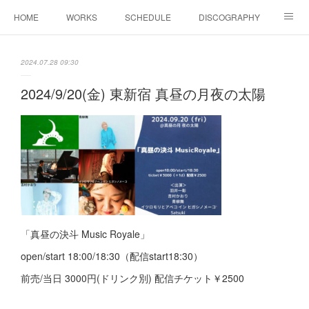
HOME
WORKS
SCHEDULE
DISCOGRAPHY
BIOGRAPHY
Shop
YouTube
SNS
2024.07.28 09:30
COLUMN
CONTACT
2024/9/20(金) 東新宿 真昼の月夜の太陽
「真昼の決斗 Music Royale」
open/start 18:00/18:30（配信start18:30）
前売/当日 3000円(ドリンク別) 配信チケット￥2500