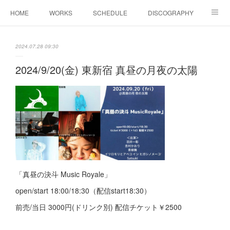
HOME
WORKS
SCHEDULE
DISCOGRAPHY
BIOGRAPHY
Shop
YouTube
SNS
2024.07.28 09:30
COLUMN
CONTACT
2024/9/20(金) 東新宿 真昼の月夜の太陽
「真昼の決斗 Music Royale」
open/start 18:00/18:30（配信start18:30）
前売/当日 3000円(ドリンク別) 配信チケット￥2500