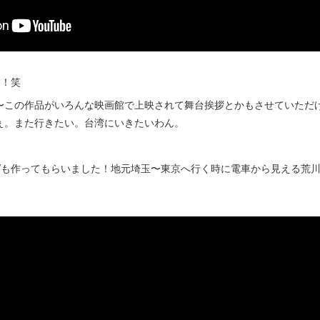
2！！笑
〜この作品がいろんな映画館で上映されて舞台挨拶とかもさせていただ
ぇ。また行きたい。台湾にいきたいわん。
のMVも作ってもらいました！地元埼玉〜東京へ行く時に電車から見える荒