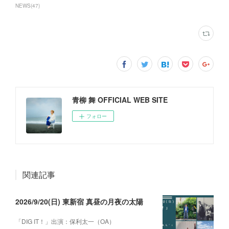
NEWS
(
47
)
青柳 舞 OFFICIAL WEB SITE
フォロー
関連記事
2026/9/20(日) 東新宿 真昼の月夜の太陽
「DIG IT！」出演：保利太一（OA）