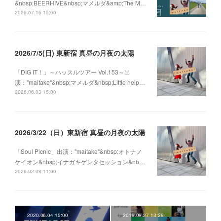
&nbsp;BEERHIVE&nbsp;マメルダ&amp;The M…
2026.07.16 15:00
2026/7/5(日) 東新宿 真昼の月夜の太陽
「DIG IT！」～ハッスルツアー Vol.153～出
演："maitake"&nbsp;マメルダ&nbsp;Little help…
2026.06.03 15:00
2026/3/22（日）東新宿 真昼の月夜の太陽
「Soul Picnic」出演："maitake"&nbsp;オトナノ
ケイオン&nbsp;イナガキゲンタセッション&nb…
2026.02.08 11:00
2020.06.04 15:00
2019.09.27 13:29