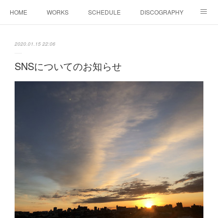
HOME
WORKS
SCHEDULE
DISCOGRAPHY
BIOGRAPHY
Shop
YouTube
SNS
2020.01.15 22:06
COLUMN
CONTACT
SNSについてのお知らせ